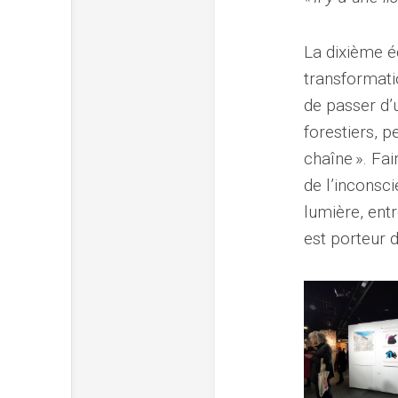
La dixième éd
transformatio
de passer d’
forestiers, p
chaîne ». Fai
de l’inconsci
lumière, entr
est porteur 