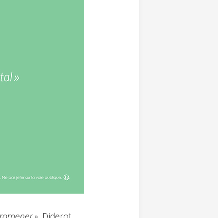
 promener »,
Diderot