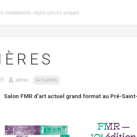
s, installations, objets pièces uniques…
 I È R E S
25
admin
Actualités
Salon FMR d’art actuel grand format au Pré-Saint