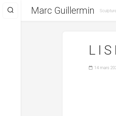
Skip
Marc Guillermin
to
Sculpture
content
L I S
14 mars 20